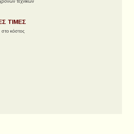
χρονων τεχνικών
ΈΣ ΤΙΜΈΣ
α στο κόστος