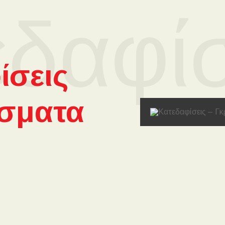
εδαφίσ
ίσεις
ίσματα