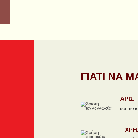
ΓΙΑΤΊ ΝΑ 
ΆΡΙΣ
και πισ
ΧΡΉ